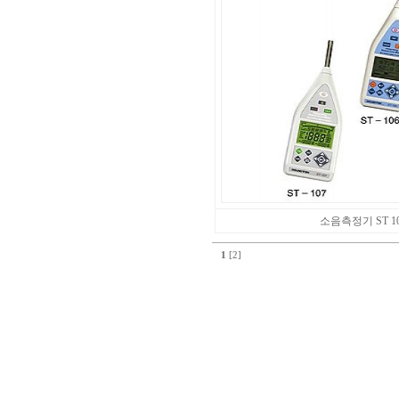
소음측정기 ST 106
1
[2]