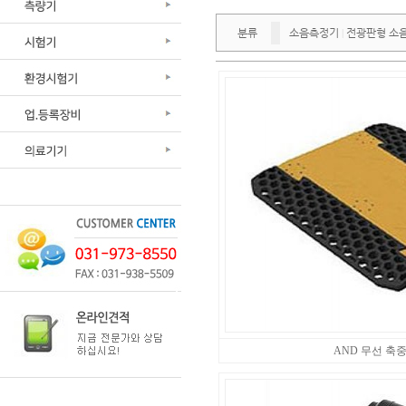
분류
소음측정기
전광판형 소
|
AND 무선 축중기