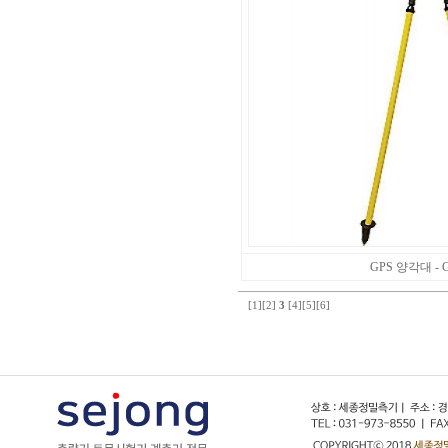
GPS 양각대 - G
[1]
[2]
3
[4]
[5]
[6]