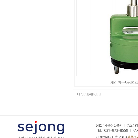
캐리어---GeoMax-
1
[2]
[3]
[4]
[5]
[6]